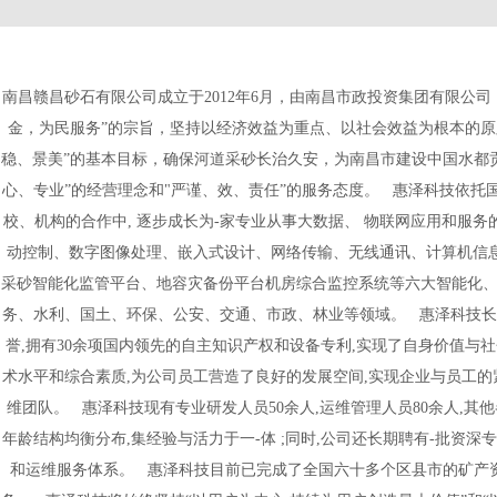
南昌赣昌砂石有限公司成立于2012年6月，由南昌市政投资集团有限公
金，为民服务”的宗旨，坚持以经济效益为重点、以社会效益为根本的原
稳、景美”的基本目标，确保河道采砂长治久安，为南昌市建设中国水都贡献力量
心、专业”的经营理念和"严谨、效、责任”的服务态度。 惠泽科技依
校、机构的合作中, 逐步成长为-家专业从事大数据、 物联网应用和服
动控制、数字图像处理、嵌入式设计、网络传输、无线通讯、计算机信息
采砂智能化监管平台、地容灾备份平台机房综合监控系统等六大智能化、
务、水利、国土、环保、公安、交通、市政、林业等领域。 惠泽科技长
誉,拥有30余项国内领先的自主知识产权和设备专利,实现了自身价值与
术水平和综合素质,为公司员工营造了良好的发展空间,实现企业与员工的
维团队。 惠泽科技现有专业研发人员50余人,运维管理人员80余人,其
年龄结构均衡分布,集经验与活力于一-体 ;同时,公司还长期聘有-批
和运维服务体系。 惠泽科技目前已完成了全国六十多个区县市的矿产