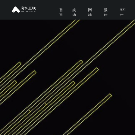
APP
首
成
网
微
开
页
功
站
信
发
案
建
开
例
设
发