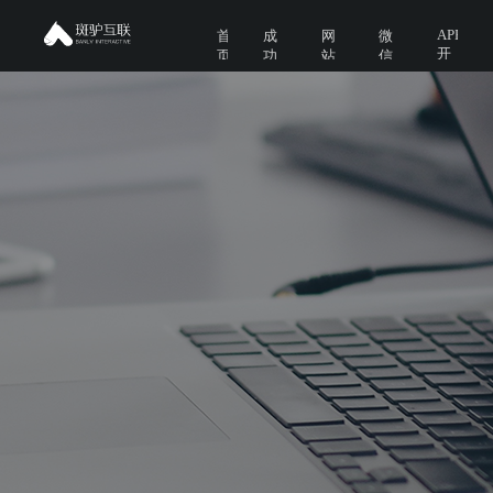
APP
首
成
网
微
开
页
功
站
信
发
案
建
开
例
设
发