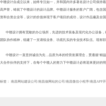
中赣设计自成立以来，始终专注如一，并和国内许多著名设计公司保持着
高声誉，铸就了中赣设计的设计品牌。中赣设计服务的客户广阔，包含国
资和合资企业等，设计的价值体现于客户项目的成功，设计作品遍及全国
中赣设计拥有宽敞的办公场所，先进的技术装备及现代化办公设备，
团队协作精神，组建了一支请练业务、功底扎实的专业技术队伍。现有职工1
中赣设计一直坚持诚信为先，品质为本的经营发展理念，贯遵循“精
大合作伙伴的支持下，在每个中赣人的努力下中赣设计必将迎来更好的明
标签： 南昌网站建设公司/南昌做网站的公司/南昌微信小程序/南昌APP